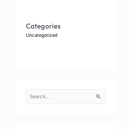
Categories
Uncategorized
S
e
a
r