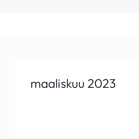
Siirry
sisältöön
maaliskuu 2023