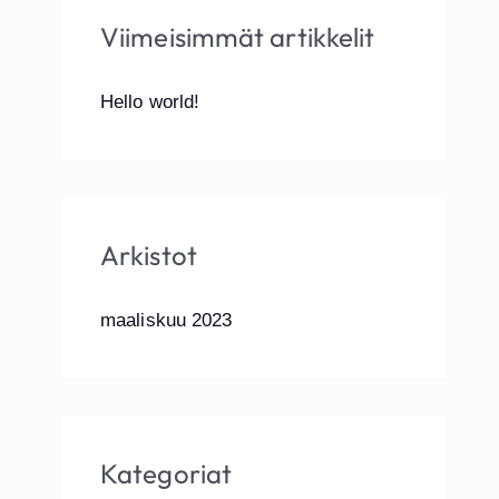
Viimeisimmät artikkelit
c
h
Hello world!
f
o
r
:
Arkistot
maaliskuu 2023
Kategoriat