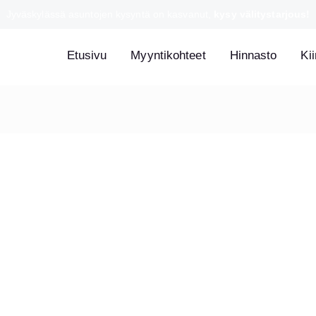
Jyväskylässä asuntojen kysyntä on kasvanut,
kysy välitystarjous!
Etusivu
Myyntikohteet
Hinnasto
Kii